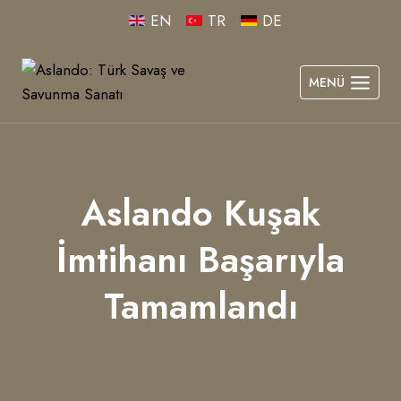
Skip
EN
TR
DE
to
content
MENÜ
Aslando Kuşak
İmtihanı Başarıyla
Tamamlandı