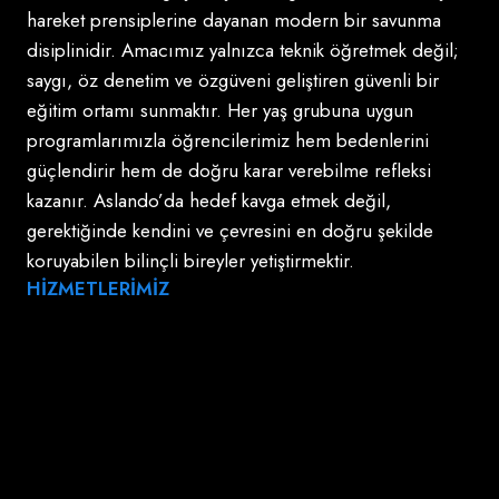
hareket prensiplerine dayanan modern bir savunma
disiplinidir. Amacımız yalnızca teknik öğretmek değil;
saygı, öz denetim ve özgüveni geliştiren güvenli bir
eğitim ortamı sunmaktır. Her yaş grubuna uygun
programlarımızla öğrencilerimiz hem bedenlerini
güçlendirir hem de doğru karar verebilme refleksi
kazanır. Aslando’da hedef kavga etmek değil,
gerektiğinde kendini ve çevresini en doğru şekilde
koruyabilen bilinçli bireyler yetiştirmektir.
HİZMETLERİMİZ
Aslando Temel Eğitim Programı
Çocuklar İçin Aslando
Grup Dersleri
Özel Dersler
Şiddet Önleme Programı
Yetişkinler ve Bayanlar İçin Aslando