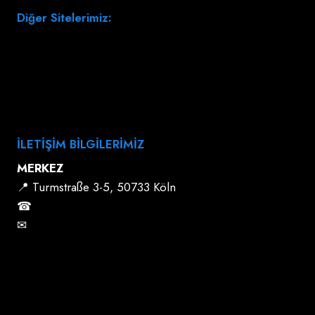
Diğer Sitelerimiz:
www.aslando-gewaltpraevention.de
www.aslando-kids.de
www.aslando.tv
İLETİŞİM BİLGİLERİMİZ
MERKEZ
📍 Turmstraße 3-5, 50733 Köln
☎
+49 (221) 922 40 190
✉
info@aslando.com
Tüm Şubelerimiz İçin Tıklayınız.