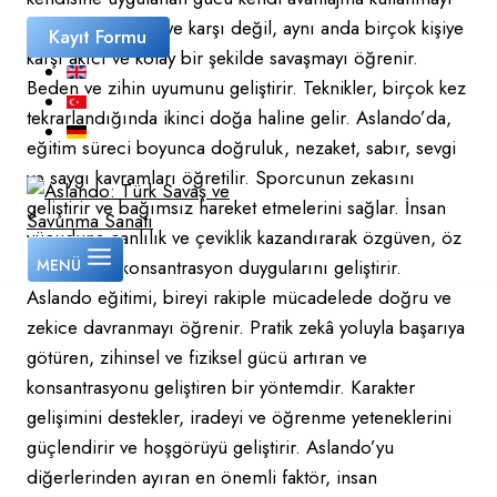
ve sadece bir kişiye karşı değil, aynı anda birçok kişiye
Kayıt Formu
karşı akıcı ve kolay bir şekilde savaşmayı öğrenir.
EN
Beden ve zihin uyumunu geliştirir. Teknikler, birçok kez
TR
tekrarlandığında ikinci doğa haline gelir. Aslando’da,
DE
eğitim süreci boyunca doğruluk, nezaket, sabır, sevgi
ve saygı kavramları öğretilir. Sporcunun zekasını
geliştirir ve bağımsız hareket etmelerini sağlar. İnsan
vücuduna canlılık ve çeviklik kazandırarak özgüven, öz
denetim ve konsantrasyon duygularını geliştirir.
MENÜ
Aslando eğitimi, bireyi rakiple mücadelede doğru ve
zekice davranmayı öğrenir. Pratik zekâ yoluyla başarıya
götüren, zihinsel ve fiziksel gücü artıran ve
konsantrasyonu geliştiren bir yöntemdir. Karakter
gelişimini destekler, iradeyi ve öğrenme yeteneklerini
güçlendirir ve hoşgörüyü geliştirir. Aslando’yu
diğerlerinden ayıran en önemli faktör, insan