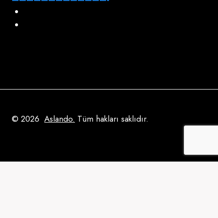
Gizlilik Politikası
Künye
© 2026
Aslando.
Tüm hakları saklıdır.
Anasayfa
Toggle
Hakkımızda
Child