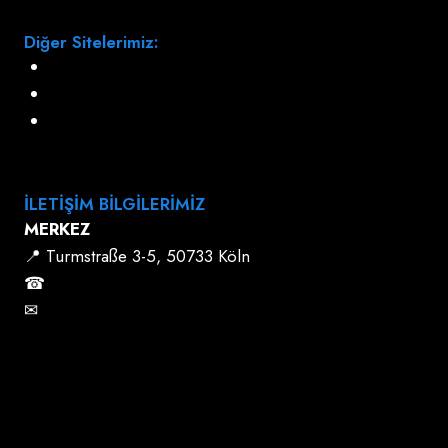
Diğer Sitelerimiz:
www.aslando-gewaltpraevention.de
www.aslando-kids.de
www.aslando.tv
İLETİŞİM BİLGİLERİMİZ
MERKEZ
📍 Turmstraße 3-5, 50733 Köln
☎
+49 (221) 922 40 190
✉
info@aslando.com
Tüm Şubelerimiz İçin Tıklayınız.
—————————————-