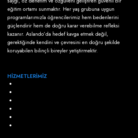
saygı, öz denetim ve özgüveni geliştiren güvenli bir
eğitim ortamı sunmaktır. Her yaş grubuna uygun
programlarımızla öğrencilerimiz hem bedenlerini
güçlendirir hem de doğru karar verebilme refleksi
kazanır. Aslando’da hedef kavga etmek değil,
gerektiğinde kendini ve çevresini en doğru şekilde
koruyabilen bilinçli bireyler yetiştirmektir.
HİZMETLERİMİZ
Aslando Temel Eğitim Programı
Çocuklar İçin Aslando
Grup Dersleri
Özel Dersler
Şiddet Önleme Programı
Yetişkinler ve Bayanlar İçin Aslando